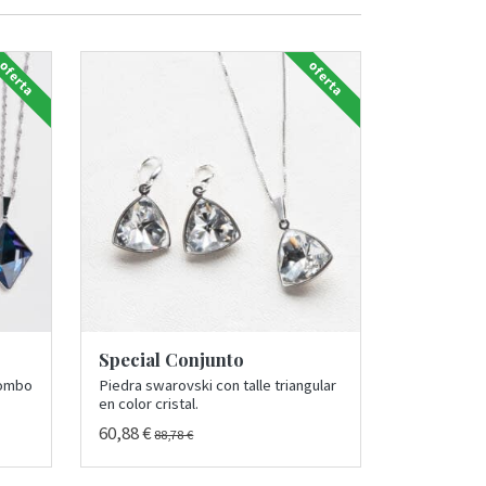
oferta
oferta
Special Conjunto
rombo
Piedra swarovski con talle triangular
en color cristal.
60,88 €
88,78 €