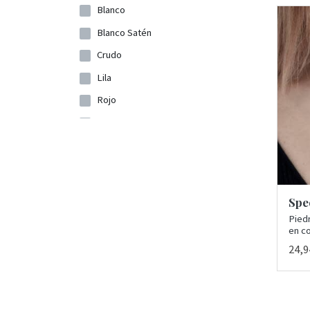
Blanco
Blanco Satén
Crudo
Lila
Rojo
Azul
Fucsia
Negro
Vino
Spe
Rosa
Piedr
en co
Azul marino
24,9
Granate
Gris
Naranja