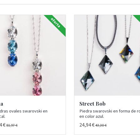
oferta
ra
Street Bob
edras ovales swarovski en
Piedra swarovski en forma de 
cal.
en color azul.
4 €
24,94 €
81,97 €
43,30 €