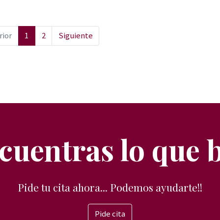
rior
1
2
Siguiente
cuentras lo que 
Pide tu cita ahora... Podemos ayudarte!!
Pide cita