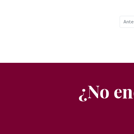
Verde
Cristal
Ante
Dorado
Turquesa
Bermude
Marrón
Multicolor
Crema
¿No en
Mostaza
Rayas
Hojas
Topos
Estampada