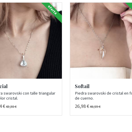
oferta
cial
Softail
a swarovski con talle triangular
Piedra swarovski de cristal en 
lor cristal.
de cuerno.
4 €
26,98 €
43,30 €
46,59 €