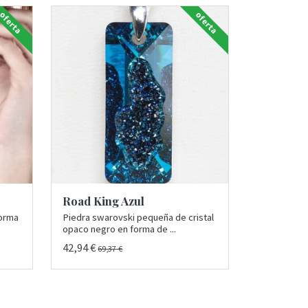
oferta
oferta
Road King Azul
forma
Piedra swarovski pequeña de cristal
opaco negro en forma de ...
42,94 €
69,37 €