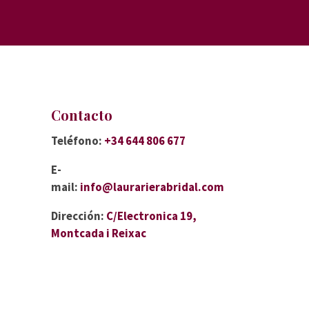
Contacto
Teléfono:
+34 644 806 677
E-
mail:
info@laurarierabridal.com
Dirección:
C/Electronica 19,
Montcada i Reixac