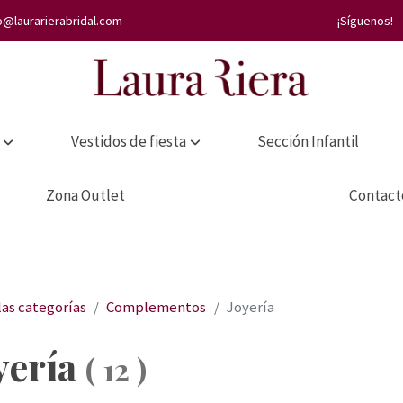
o@laurarierabridal.com
¡Síguenos!
Vestidos de fiesta
Sección Infantil
Zona Outlet
Contact
las categorías
Complementos
Joyería
yería
(
12
)